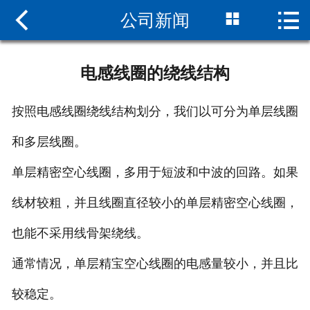



公司新闻
网站首页

关于我们
电感线圈的绕线结构
新闻中心
按照电感线圈绕线结构划分，我们以可分为单层线圈
产品中心
和多层线圈。
资质荣誉
单层精密空心线圈，多用于短波和中波的回路。如果
资料下载
线材较粗，并且线圈直径较小的单层精密空心线圈，
联系我们
也能不采用线骨架绕线。
通常情况，单层精宝空心线圈的电感量较小，并且比
较稳定。